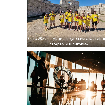
Лето 2026 в Турции! С детским спортив
лагерем «Пилигрим»