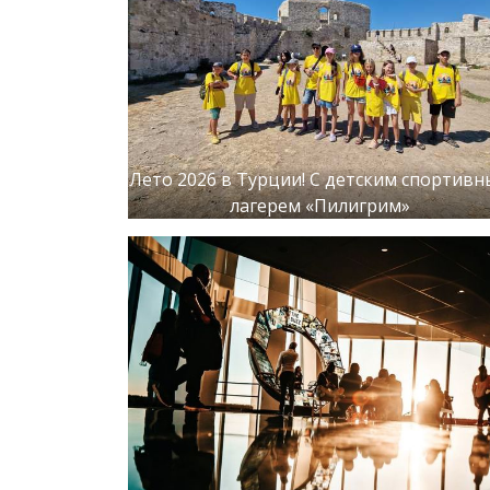
Лето 2026 в Турции! С детским спортив
лагерем «Пилигрим»