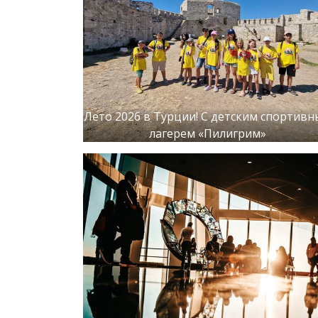
Лето 2026 в Турции! С детским спортив
лагерем «Пилигрим»