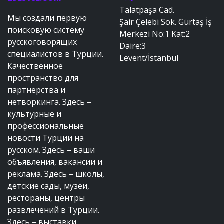
Talatpaşa Cad.
Мы создали первую
Şair Çelebi Sok. Gürtaş İş
поисковую систему
Merkezi No:1 Kat:2
русскоговорящих
Daire:3
специалистов в Турции.
Levent/İstanbul
Качественное
пространство для
партнерства и
нетворкинга. Здесь –
культурные и
профессиональные
новости Турции на
русском. Здесь – ваши
объявления, вакансии и
реклама. Здесь – школы,
детские сады, музеи,
рестораны, центры
развлечений в Турции.
Здесь – выставки,