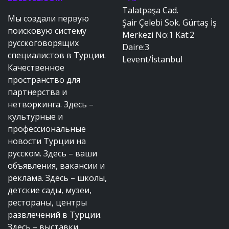
Talatpaşa Cad.
Мы создали первую
Şair Çelebi Sok. Gürtaş İş
поисковую систему
Merkezi No:1 Kat:2
русскоговорящих
Daire:3
специалистов в Турции.
Levent/İstanbul
Качественное
пространство для
партнерства и
нетворкинга. Здесь –
культурные и
профессиональные
новости Турции на
русском. Здесь – ваши
объявления, вакансии и
реклама. Здесь – школы,
детские сады, музеи,
рестораны, центры
развлечений в Турции.
Здесь – выставки,