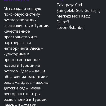
Talatpaşa Cad.
Мы создали первую
Şair Çelebi Sok. Gürtaş İş
поисковую систему
Merkezi No:1 Kat:2
русскоговорящих
Daire:3
специалистов в Турции.
Levent/İstanbul
Качественное
пространство для
партнерства и
нетворкинга. Здесь –
культурные и
профессиональные
новости Турции на
русском. Здесь – ваши
объявления, вакансии и
реклама. Здесь – школы,
детские сады, музеи,
рестораны, центры
развлечений в Турции.
Здесь – выставки,