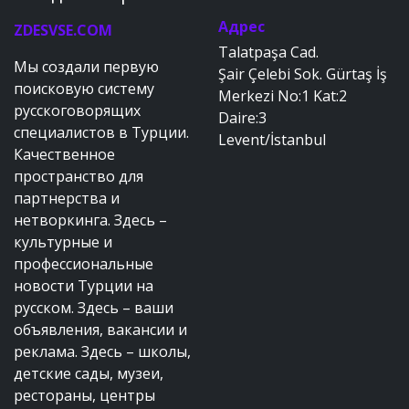
Адрес
ZDESVSE.COM
Talatpaşa Cad.
Мы создали первую
Şair Çelebi Sok. Gürtaş İş
поисковую систему
Merkezi No:1 Kat:2
русскоговорящих
Daire:3
специалистов в Турции.
Levent/İstanbul
Качественное
пространство для
партнерства и
нетворкинга. Здесь –
культурные и
профессиональные
новости Турции на
русском. Здесь – ваши
объявления, вакансии и
реклама. Здесь – школы,
детские сады, музеи,
рестораны, центры