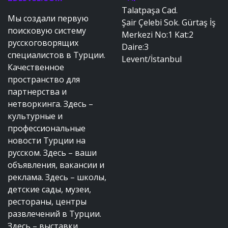
Talatpaşa Cad.
Мы создали первую
Şair Çelebi Sok. Gürtaş İş
поисковую систему
Merkezi No:1 Kat:2
русскоговорящих
Daire:3
специалистов в Турции.
Levent/İstanbul
Качественное
пространство для
партнерства и
нетворкинга. Здесь –
культурные и
профессиональные
новости Турции на
русском. Здесь – ваши
объявления, вакансии и
реклама. Здесь – школы,
детские сады, музеи,
рестораны, центры
развлечений в Турции.
Здесь – выставки,