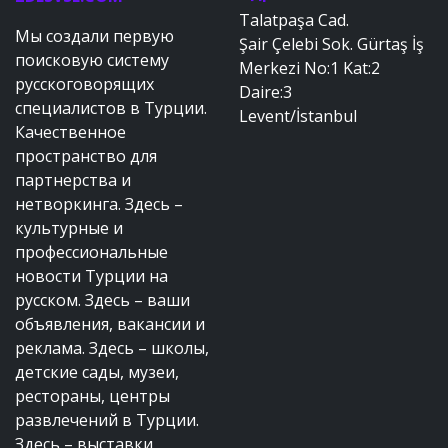
Talatpaşa Cad.
Мы создали первую
Şair Çelebi Sok. Gürtaş İş
поисковую систему
Merkezi No:1 Kat:2
русскоговорящих
Daire:3
специалистов в Турции.
Levent/İstanbul
Качественное
пространство для
партнерства и
нетворкинга. Здесь –
культурные и
профессиональные
новости Турции на
русском. Здесь – ваши
объявления, вакансии и
реклама. Здесь – школы,
детские сады, музеи,
рестораны, центры
развлечений в Турции.
Здесь – выставки,