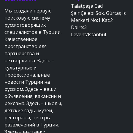
Talatpaşa Cad.
Мы создали первую
Şair Çelebi Sok. Gürtaş İş
поисковую систему
Merkezi No:1 Kat:2
русскоговорящих
Daire:3
специалистов в Турции.
Levent/İstanbul
Качественное
пространство для
партнерства и
нетворкинга. Здесь –
культурные и
профессиональные
новости Турции на
русском. Здесь – ваши
объявления, вакансии и
реклама. Здесь – школы,
детские сады, музеи,
рестораны, центры
развлечений в Турции.
Здесь – выставки,