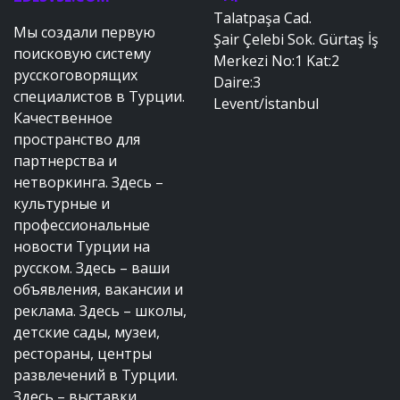
Talatpaşa Cad.
Мы создали первую
Şair Çelebi Sok. Gürtaş İş
поисковую систему
Merkezi No:1 Kat:2
русскоговорящих
Daire:3
специалистов в Турции.
Levent/İstanbul
Качественное
пространство для
партнерства и
нетворкинга. Здесь –
культурные и
профессиональные
новости Турции на
русском. Здесь – ваши
объявления, вакансии и
реклама. Здесь – школы,
детские сады, музеи,
рестораны, центры
развлечений в Турции.
Здесь – выставки,