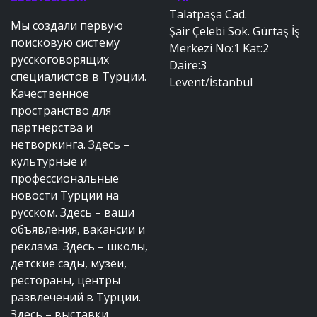
Talatpaşa Cad.
Мы создали первую
Şair Çelebi Sok. Gürtaş İş
поисковую систему
Merkezi No:1 Kat:2
русскоговорящих
Daire:3
специалистов в Турции.
Levent/İstanbul
Качественное
пространство для
партнерства и
нетворкинга. Здесь –
культурные и
профессиональные
новости Турции на
русском. Здесь – ваши
объявления, вакансии и
реклама. Здесь – школы,
детские сады, музеи,
рестораны, центры
развлечений в Турции.
Здесь – выставки,