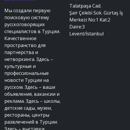
Talatpaşa Cad.
Мы создали первую
Şair Çelebi Sok. Gürtaş İş
поисковую систему
Merkezi No:1 Kat:2
русскоговорящих
Daire:3
специалистов в Турции.
Levent/İstanbul
Качественное
пространство для
партнерства и
нетворкинга. Здесь –
культурные и
профессиональные
новости Турции на
русском. Здесь – ваши
объявления, вакансии и
реклама. Здесь – школы,
детские сады, музеи,
рестораны, центры
развлечений в Турции.
Здесь – выставки,