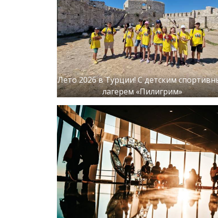
Лето 2026 в Турции! С детским спортив
лагерем «Пилигрим»