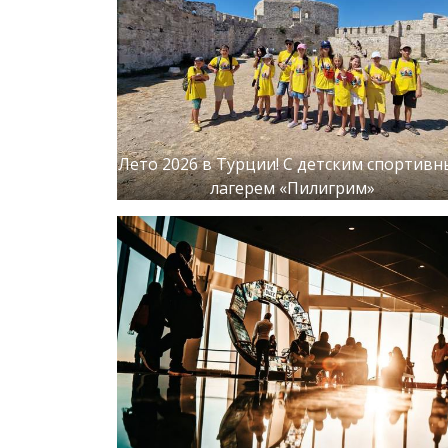
Лето 2026 в Турции! С детским спортив
лагерем «Пилигрим»