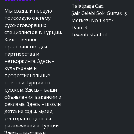
Talatpaşa Cad.
Мы создали первую
Şair Çelebi Sok. Gürtaş İş
поисковую систему
Merkezi No:1 Kat:2
русскоговорящих
Daire:3
специалистов в Турции.
Levent/İstanbul
Качественное
пространство для
партнерства и
нетворкинга. Здесь –
культурные и
профессиональные
новости Турции на
русском. Здесь – ваши
объявления, вакансии и
реклама. Здесь – школы,
детские сады, музеи,
рестораны, центры
развлечений в Турции.
Здесь – выставки,