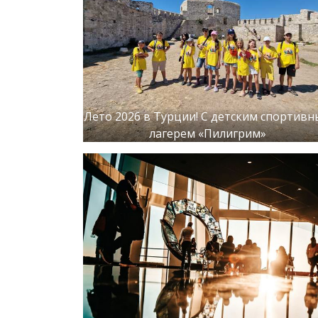
Лето 2026 в Турции! С детским спортив
лагерем «Пилигрим»