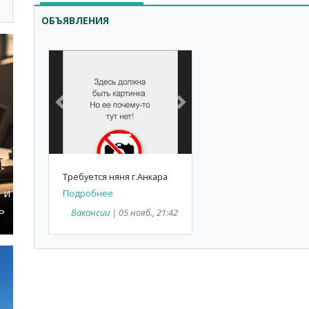
ОБЪЯВЛЕНИЯ
Previous
Next
Требуется няня г.Анкара
 и
Подробнее
ь
Вакансии
| 05 нояб., 21:42