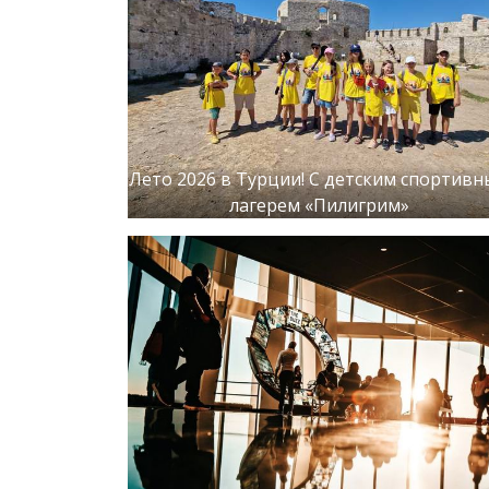
Лето 2026 в Турции! С детским спортив
лагерем «Пилигрим»