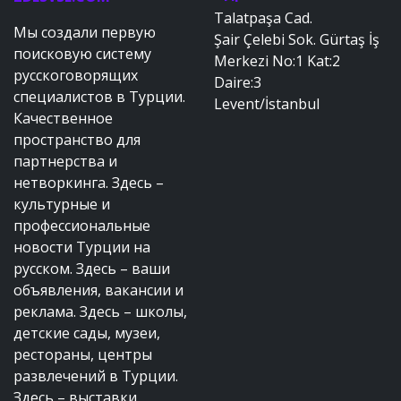
Talatpaşa Cad.
Мы создали первую
Şair Çelebi Sok. Gürtaş İş
поисковую систему
Merkezi No:1 Kat:2
русскоговорящих
Daire:3
специалистов в Турции.
Levent/İstanbul
Качественное
пространство для
партнерства и
нетворкинга. Здесь –
культурные и
профессиональные
новости Турции на
русском. Здесь – ваши
объявления, вакансии и
реклама. Здесь – школы,
детские сады, музеи,
рестораны, центры
развлечений в Турции.
Здесь – выставки,