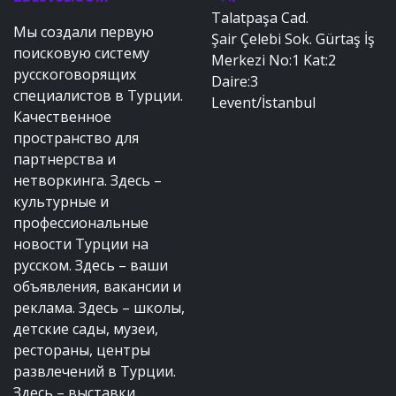
Talatpaşa Cad.
Мы создали первую
Şair Çelebi Sok. Gürtaş İş
поисковую систему
Merkezi No:1 Kat:2
русскоговорящих
Daire:3
специалистов в Турции.
Levent/İstanbul
Качественное
пространство для
партнерства и
нетворкинга. Здесь –
культурные и
профессиональные
новости Турции на
русском. Здесь – ваши
объявления, вакансии и
реклама. Здесь – школы,
детские сады, музеи,
рестораны, центры
развлечений в Турции.
Здесь – выставки,