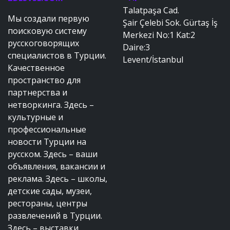
Talatpaşa Cad.
Мы создали первую
Şair Çelebi Sok. Gürtaş İş
поисковую систему
Merkezi No:1 Kat:2
русскоговорящих
Daire:3
специалистов в Турции.
Levent/İstanbul
Качественное
пространство для
партнерства и
нетворкинга. Здесь –
культурные и
профессиональные
новости Турции на
русском. Здесь – ваши
объявления, вакансии и
реклама. Здесь – школы,
детские сады, музеи,
рестораны, центры
развлечений в Турции.
Здесь – выставки,