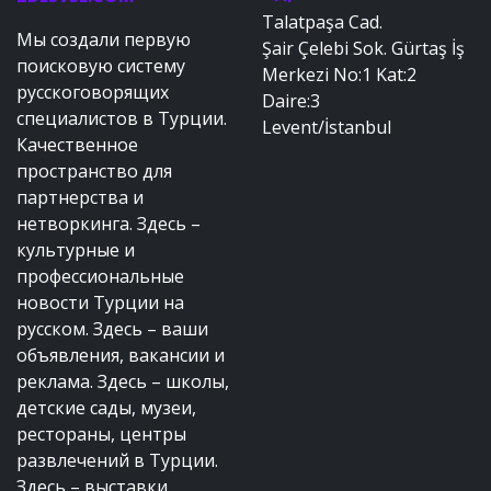
Talatpaşa Cad.
Мы создали первую
Şair Çelebi Sok. Gürtaş İş
поисковую систему
Merkezi No:1 Kat:2
русскоговорящих
Daire:3
специалистов в Турции.
Levent/İstanbul
Качественное
пространство для
партнерства и
нетворкинга. Здесь –
культурные и
профессиональные
новости Турции на
русском. Здесь – ваши
объявления, вакансии и
реклама. Здесь – школы,
детские сады, музеи,
рестораны, центры
развлечений в Турции.
Здесь – выставки,