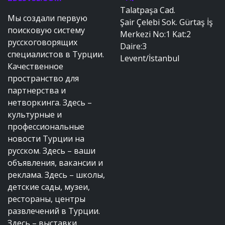
Talatpaşa Cad.
Мы создали первую
Şair Çelebi Sok. Gürtaş İş
поисковую систему
Merkezi No:1 Kat:2
русскоговорящих
Daire:3
специалистов в Турции.
Levent/İstanbul
Качественное
пространство для
партнерства и
нетворкинга. Здесь –
культурные и
профессиональные
новости Турции на
русском. Здесь – ваши
объявления, вакансии и
реклама. Здесь – школы,
детские сады, музеи,
рестораны, центры
развлечений в Турции.
Здесь – выставки,