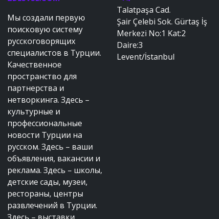
Talatpaşa Cad.
Мы создали первую
Şair Çelebi Sok. Gürtaş İş
поисковую систему
Merkezi No:1 Kat:2
русскоговорящих
Daire:3
специалистов в Турции.
Levent/İstanbul
Качественное
пространство для
партнерства и
нетворкинга. Здесь –
культурные и
профессиональные
новости Турции на
русском. Здесь – ваши
объявления, вакансии и
реклама. Здесь – школы,
детские сады, музеи,
рестораны, центры
развлечений в Турции.
Здесь – выставки,