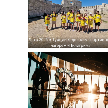
Лето 2026 в Турции! С детским спортив
лагерем «Пилигрим»