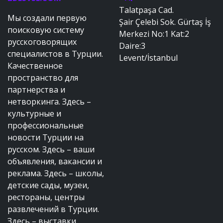
Talatpaşa Cad.
Мы создали первую
Şair Çelebi Sok. Gürtaş İş
поисковую систему
Merkezi No:1 Kat:2
русскоговорящих
Daire:3
специалистов в Турции.
Levent/İstanbul
Качественное
пространство для
партнерства и
нетворкинга. Здесь –
культурные и
профессиональные
новости Турции на
русском. Здесь – ваши
объявления, вакансии и
реклама. Здесь – школы,
детские сады, музеи,
рестораны, центры
развлечений в Турции.
Здесь – выставки,