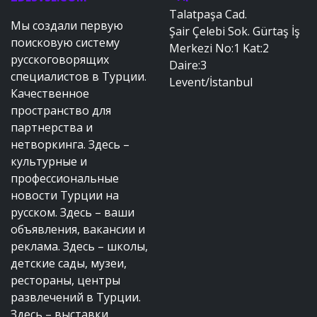
Talatpaşa Cad.
Мы создали первую
Şair Çelebi Sok. Gürtaş İş
поисковую систему
Merkezi No:1 Kat:2
русскоговорящих
Daire:3
специалистов в Турции.
Levent/İstanbul
Качественное
пространство для
партнерства и
нетворкинга. Здесь –
культурные и
профессиональные
новости Турции на
русском. Здесь – ваши
объявления, вакансии и
реклама. Здесь – школы,
детские сады, музеи,
рестораны, центры
развлечений в Турции.
Здесь – выставки,