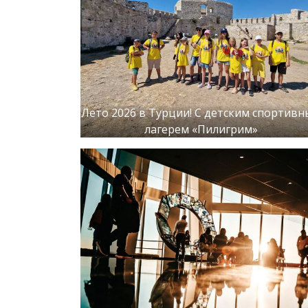
Лето 2026 в Турции! С детским спортив
лагерем «Пилигрим»