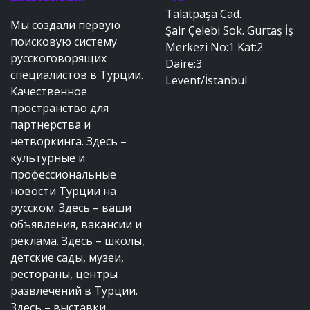
Talatpaşa Cad.
Мы создали первую
Şair Çelebi Sok. Gürtaş İş
поисковую систему
Merkezi No:1 Kat:2
русскоговорящих
Daire:3
специалистов в Турции.
Levent/İstanbul
Качественное
пространство для
партнерства и
нетворкинга. Здесь –
культурные и
профессиональные
новости Турции на
русском. Здесь – ваши
объявления, вакансии и
реклама. Здесь – школы,
детские сады, музеи,
рестораны, центры
развлечений в Турции.
Здесь – выставки,