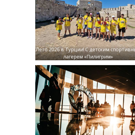
Лето 2026 в Турции! С детским спортив
лагерем «Пилигрим»