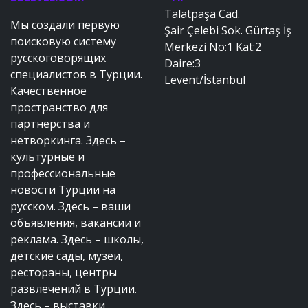
Talatpaşa Cad.
Мы создали первую
Şair Çelebi Sok. Gürtaş İş
поисковую систему
Merkezi No:1 Kat:2
русскоговорящих
Daire:3
специалистов в Турции.
Levent/İstanbul
Качественное
пространство для
партнерства и
нетворкинга. Здесь –
культурные и
профессиональные
новости Турции на
русском. Здесь – ваши
объявления, вакансии и
реклама. Здесь – школы,
детские сады, музеи,
рестораны, центры
развлечений в Турции.
Здесь – выставки,