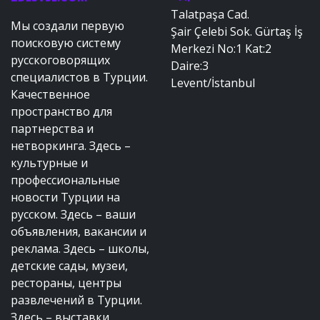
Talatpaşa Cad.
Мы создали первую
Şair Çelebi Sok. Gürtaş İş
поисковую систему
Merkezi No:1 Kat:2
русскоговорящих
Daire:3
специалистов в Турции.
Levent/İstanbul
Качественное
пространство для
партнерства и
нетворкинга. Здесь –
культурные и
профессиональные
новости Турции на
русском. Здесь – ваши
объявления, вакансии и
реклама. Здесь – школы,
детские сады, музеи,
рестораны, центры
развлечений в Турции.
Здесь – выставки,