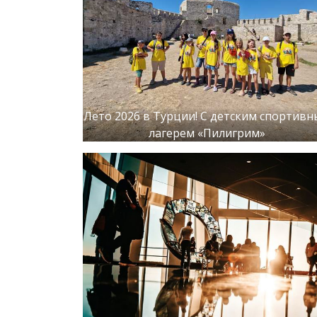
Лето 2026 в Турции! С детским спортив
лагерем «Пилигрим»