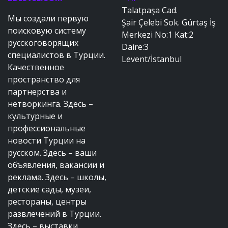
Talatpaşa Cad.
Мы создали первую
Şair Çelebi Sok. Gürtaş İş
поисковую систему
Merkezi No:1 Kat:2
русскоговорящих
Daire:3
специалистов в Турции.
Levent/İstanbul
Качественное
пространство для
партнерства и
нетворкинга. Здесь –
культурные и
профессиональные
новости Турции на
русском. Здесь – ваши
объявления, вакансии и
реклама. Здесь – школы,
детские сады, музеи,
рестораны, центры
развлечений в Турции.
Здесь – выставки,