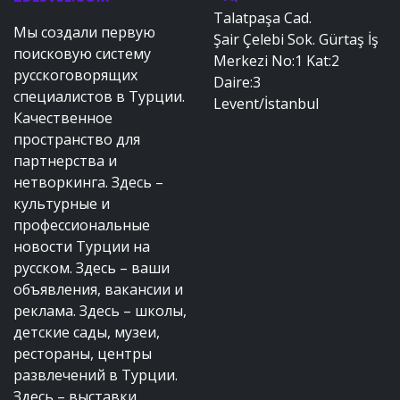
Talatpaşa Cad.
Мы создали первую
Şair Çelebi Sok. Gürtaş İş
поисковую систему
Merkezi No:1 Kat:2
русскоговорящих
Daire:3
специалистов в Турции.
Levent/İstanbul
Качественное
пространство для
партнерства и
нетворкинга. Здесь –
культурные и
профессиональные
новости Турции на
русском. Здесь – ваши
объявления, вакансии и
реклама. Здесь – школы,
детские сады, музеи,
рестораны, центры
развлечений в Турции.
Здесь – выставки,