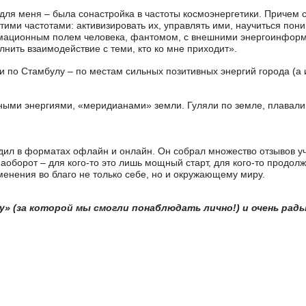
для меня – была сонастройка в частоты космоэнергетики. Причем ср
ими частотами: активизировать их, управлять ими, научиться поним
ормационным полем человека, фантомом, с внешними энергоинфор
лнить взаимодействие с теми, кто ко мне приходит».
ии по Стамбулу – по местам сильных позитивных энергий города (а
ными энергиями, «меридианами» земли. Гуляли по земле, плавали 
ил в форматах офлайн и онлайн. Он собрал множество отзывов уча
 Наоборот – для кого-то это лишь мощный старт, для кого-то продо
енения во благо не только себе, но и окружающему миру.
» (за которой мы смогли понаблюдать лично!) и очень рад