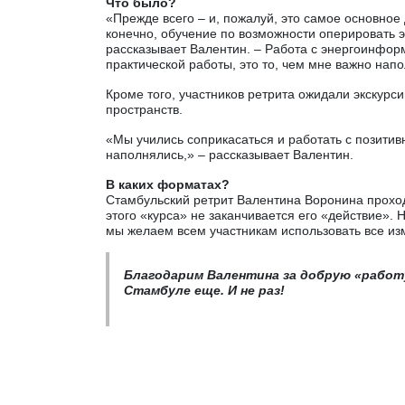
Что было?
«Прежде всего – и, пожалуй, это самое основное 
конечно, обучение по возможности оперировать эт
рассказывает Валентин. – Работа с энергоинф
практической работы, это то, чем мне важно напо
Кроме того, участников ретрита ожидали экскурс
пространств.
«Мы учились соприкасаться и работать с позитив
наполнялись,» – рассказывает Валентин.
В каких форматах?
Стамбульский ретрит Валентина Воронина проход
этого «курса» не заканчивается его «действие».
мы желаем всем участникам использовать все изм
Благодарим Валентина за добрую «работу
Стамбуле еще. И не раз!