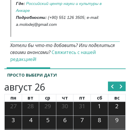
Где:
Российский центр науки и культуры в
Анкаре
Подробности:
(+90) 551 126 3505; e-mail:
a.molodej@gmail.com
Хотели бы что-то добавить? Или поделиться
своими анонсами?
Свяжитесь с нашей
редакцией!
ПРОСТО ВЫБЕРИ ДАТУ!
август 26
пн
вт
ср
чт
пт
сб
вс
27
28
29
30
31
1
2
3
4
5
6
7
8
9