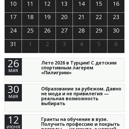
10
11
12
13
14
15
16
17
18
19
20
21
22
23
24
25
26
27
28
29
30
31
1
2
3
4
5
6
26
Лето 2026 в Турции! С детским
спортивным лагерем
мая
«Пилигрим»
30
Образование за рубежом. Давно
не мода и не привилегия —
мая
реальная возможность
выбирать
12
Гранты на обучение в вузе.
Получить профессию и покрыть
июня
расходы — не мечта, а четкий