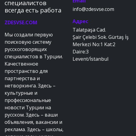
Email
специалистов
info@zdesvse.com
всегда есть работа
Адрес
ZDESVSE.COM
Talatpaşa Cad.
Мы создали первую
Şair Çelebi Sok. Gürtaş İş
поисковую систему
Merkezi No:1 Kat:2
русскоговорящих
Daire:3
специалистов в Турции.
Levent/İstanbul
Качественное
пространство для
партнерства и
нетворкинга. Здесь –
культурные и
профессиональные
новости Турции на
русском. Здесь – ваши
объявления, вакансии и
реклама. Здесь – школы,