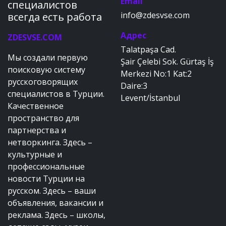
Email
специалистов
info@zdesvse.com
всегда есть работа
Адрес
ZDESVSE.COM
Talatpaşa Cad.
Мы создали первую
Şair Çelebi Sok. Gürtaş İş
поисковую систему
Merkezi No:1 Kat:2
русскоговорящих
Daire:3
специалистов в Турции.
Levent/İstanbul
Качественное
пространство для
партнерства и
нетворкинга. Здесь –
культурные и
профессиональные
новости Турции на
русском. Здесь – ваши
объявления, вакансии и
реклама. Здесь – школы,