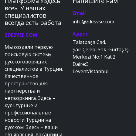
Платформа «Здесь
Напишите нам
все». У наших
Email
специалистов
info@zdesvse.com
всегда есть работа
Адрес
ZDESVSE.COM
Talatpaşa Cad.
Мы создали первую
Şair Çelebi Sok. Gürtaş İş
поисковую систему
Merkezi No:1 Kat:2
русскоговорящих
Daire:3
специалистов в Турции.
Levent/İstanbul
Качественное
пространство для
партнерства и
нетворкинга. Здесь –
культурные и
профессиональные
новости Турции на
русском. Здесь – ваши
объявления, вакансии и