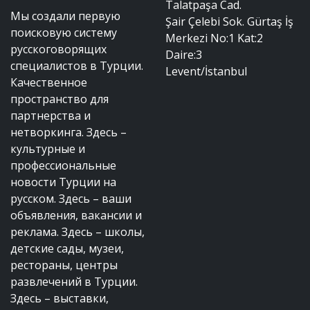
Talatpaşa Cad.
Мы создали первую
Şair Çelebi Sok. Gürtaş İş
поисковую систему
Merkezi No:1 Kat:2
русскоговорящих
Daire:3
специалистов в Турции.
Levent/İstanbul
Качественное
пространство для
партнерства и
нетворкинга. Здесь –
культурные и
профессиональные
новости Турции на
русском. Здесь – ваши
объявления, вакансии и
реклама. Здесь – школы,
детские сады, музеи,
рестораны, центры
развлечений в Турции.
Здесь – выставки,