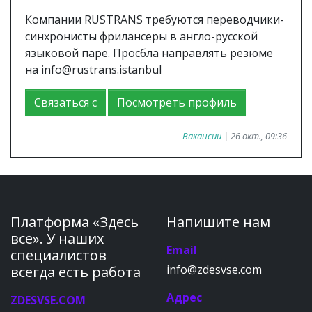
Компании RUSTRANS требуются переводчики-
синхронисты фрилансеры в англо-русской
языковой паре. Просбла направлять резюме
на info@rustrans.istanbul
Связаться с
Посмотреть профиль
Вакансии
| 26 окт., 09:36
Платформа «Здесь
Напишите нам
все». У наших
Email
специалистов
info@zdesvse.com
всегда есть работа
Адрес
ZDESVSE.COM