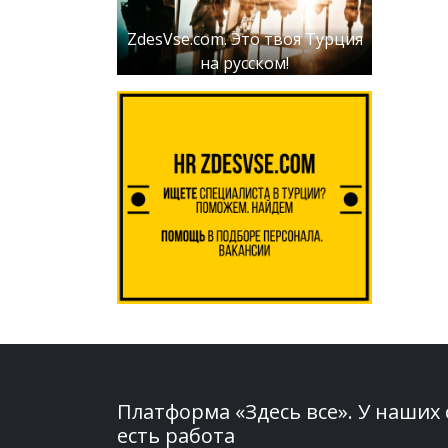
ZdesVse.com. Это твоя Турция
на русском!
Платформа «Здесь все». У наших
есть работа