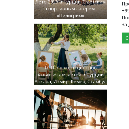
Лето 2026 в Турции! С детским
Пр
спортивным лагерем
+9
«Пилигрим»
По
За
С
ТОП-7 школ и центров
развития для детей в Турции.
Анкара, Измир, Кемер, Стамбул