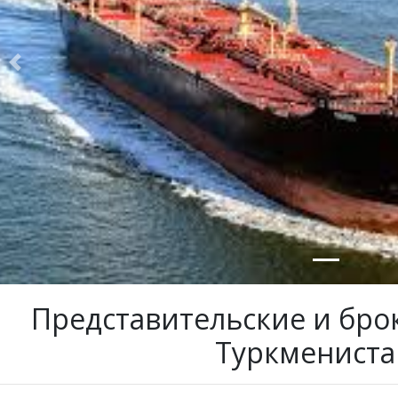
Previous
Представительские и брок
Туркмениста