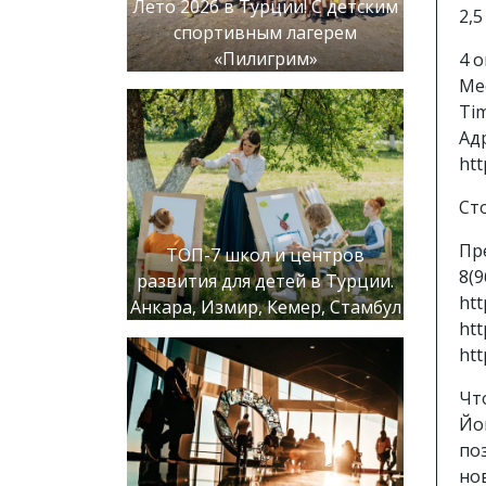
Лето 2026 в Турции! С детским
2,
спортивным лагерем
«Пилигрим»
4 о
Ме
Ti
Адр
htt
Ст
Пр
ТОП-7 школ и центров
8(
развития для детей в Турции.
htt
Анкара, Измир, Кемер, Стамбул
htt
htt
Чт
Йо
по
но