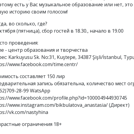
этому есть у Вас музыкальное образование или нет, это
вую историю своим голосом!
да, во сколько, где?
ктября (пятница), сбор гостей в 18.30., начало в 19.00
сто проведения:
me - центр образования и творчества
ес: Karkuyusu Sk. No:31, Kuştepe, 34387 Şişli/İstanbul, Т
ps://www.facebook.com/time.centr/
оимость составляет 150 лир
едварительная запись обязательна, количество мест ог
962)709-28-99 WatsApp
ps://www.facebook.com/profile.php?id=100004944930745
ps://www.instagram.com/bikbulatova_anastasia/ (Директ)
ps://vk.com/nastyhina
зрастные ограничения 18+