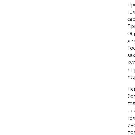
Пр
го
св
Пр
Об
ди
Го
за
ку
htt
htt
Не
йо
го
пр
го
ин
по