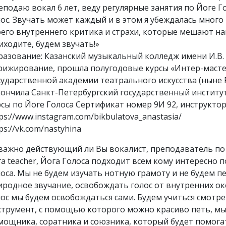
еподаю вокал 6 лет, веду регулярные занятия по Йоге 
лос. Звучать может каждый и в этом я убеждалась много
оего внутреннего критика и страхи, которые мешают на
иходите, будем звучать!»
разование: Казанский музыкальный колледж имени И.В. 
рижирование, прошла полугодовые курсы «Интер-мастер
сударственной академии театрального искусства (ныне 
кончила Санкт-Петербургский государственный институт
рсы по Йоге Голоса Сертификат номер 9И 92, инструктор
ps://www.instagram.com/bikbulatova_anastasia/
ps://vk.com/nastyhina
важно действующий ли Вы вокалист, преподаватель по 
га teacher, Йога Голоса подходит всем кому интересно 
лоса. Мы не будем изучать нотную грамоту и не будем п
иродное звучание, освобождать голос от внутренних ок
лос мы будем освобождаться сами. Будем учиться смотрет
струмент, с помощью которого можно красиво петь, мы 
мощника, соратника и союзника, который будет помогат