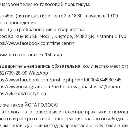
5 часовой телесно-голосовой практикум.
ктября (пятница), сбор гостей в 18.30., начало в 19.00
сто проведения:
me - центр образования и творчества
ес: Karkuyusu Sk. No:31, Kuştepe, 34387 Şişli/İstanbul, Т
ps://www.facebook.com/time.centr/
оимость составляет 150 лир
едварительная запись обязательна, количество мест ог
962)709-28-99 WatsApp
ps://www.facebook.com/profile.php?id=100004944930745
ps://www.instagram.com/bikbulatova_anastasia/ Директ
ps://vk.com/nastyhina
о же такое ЙОГА ГОЛОСА?
га Голоса - это голосовые и телесные практики, с пом
знать и раскрыть свой голос, эмоционально освободитьс
вым собой. Данный метод разработали и запустили в жи