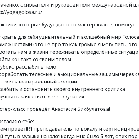
заченко, основатели и руководители международной шк
p://yogagolosa.ru/
актики, которые будут даны на мастер-классе, помогут:
открыть для себя удивительный и волшебный мир Голоса
зможностями (это не про то как громко я могу петь, это
могать нам в жизни переживать определённые ситуаци
найти контакт со своим телом
лубоко расслабить тело
проработать телесные и эмоциональные зажимы через с
прожить невыраженный эмоции
ослабить и остановить своего внутреннего критика
улучшить качество своего звучания
стер-класс проведёт Анастасия Бикбулатова!
стасия о себе:
сем привет!! Я преподаватель по вокалу и сертифициро
 путь в музыке начался когда мне было 5 лет, с тех пор