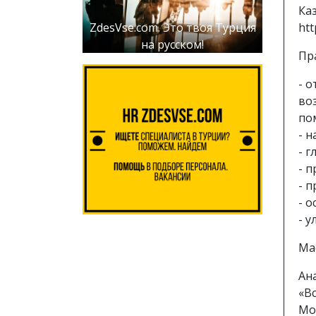
Ка
htt
ZdesVse.com. Это твоя Турция
на русском!
Пр
- 
во
по
- 
- г
- 
- 
- 
- 
Ма
Ана
«В
Мой