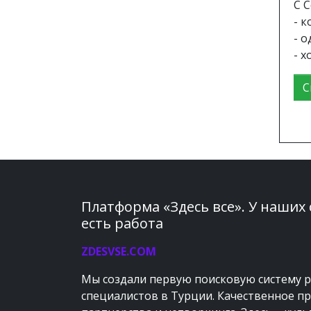
С С
- к
- 
- 
С
Платформа «Здесь все». У наших
есть работа
ZDESVSE.COM
Мы создали первую поисковую систему 
специалистов в Турции. Качественное п