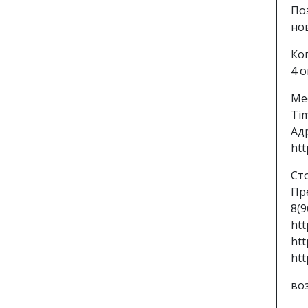
По
но
Ког
4 о
Ме
Ti
Адр
htt
Ст
Пр
8(
htt
htt
htt
во