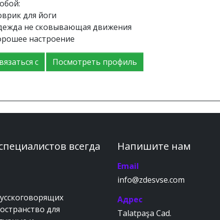
обой:
оврик для йоги
одежда не сковывающая движения
хорошее настроение
вязаться с
Посмотреть профиль
 специалистов всегда
Напишите нам
Email
info@zdesvse.com
русскоговорящих
Адрес
ространство для
Talatpaşa Cad.